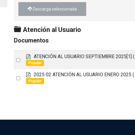
Descarga seleccionada
Carpeta
Atención al Usuario
Documentos
p
ATENCIÓN AL USUARIO SEPTIEMBRE 2025[1]
Select
d
Popular
an
f
p
2025 02 ATENCIÓN AL USUARIO ENERO 2025
(
item
Select
d
Popular
an
f
item