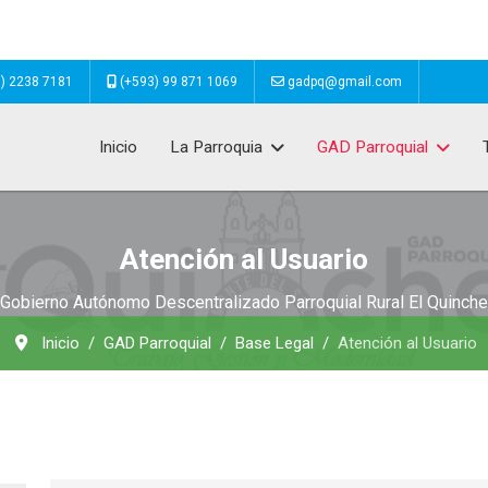
) 2238 7181
(+593) 99 871 1069
gadpq@gmail.com
Inicio
La Parroquia
GAD Parroquial
Atención al Usuario
Gobierno Autónomo Descentralizado Parroquial Rural El Quinche
Inicio
GAD Parroquial
Base Legal
Atención al Usuario